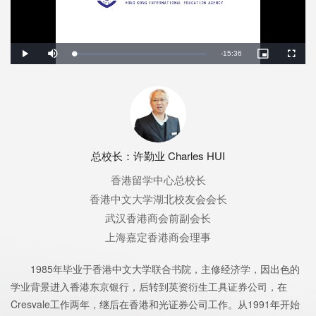
Remaining
-
15:36
Loaded
:
Play
Mute
Picture-
Fullscreen
2.43%
in-
Picture
Time
总校长：许勤业 Charles HUI
香港留学中心总校长
香港中文大学湖北校友会会长
武汉香港商会前副会长
上海嘉定香港商会理事
1985年毕业于香港中文大学联合书院，主修经济学，因出色的
学业背景进入香港东京银行，后转到英资衍生工具证券公司，在
Cresvale工作两年，继后在香港和光证券公司工作。从1991年开始