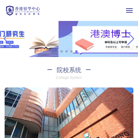
Togg
navi
院校系统
College System